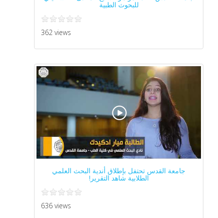
للبحوث الطبية
362 views
جامعة القدس تحتفل بإطلاق أندية البحث العلمي
الطلابية شاهد التقرير!
636 views