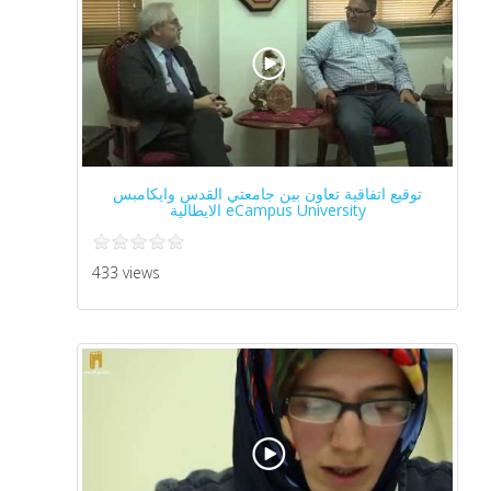
توقيع اتفاقية تعاون بين جامعتي القدس وايكامبس
eCampus University الايطالية
433 views