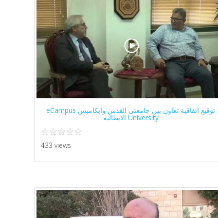
توقيع اتفاقية تعاون بين جامعتي القدس وايكامبس eCampus
University الايطالية
433 views