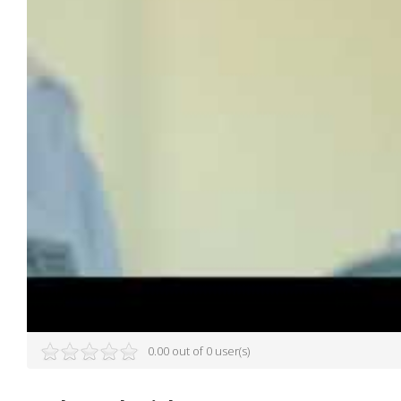
0.00 out of 0 user(s)