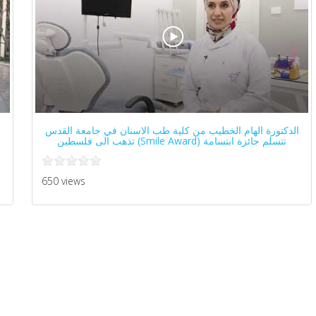
الدكتورة الهام الخطيب من كلية طب الاسنان في جامعة القدس
تتسلم جائزة ابتسامة (Smile Award) تذهب الى فلسطين
650 views