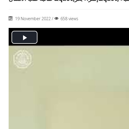
19 November 2022 /
658 views
Play
Video