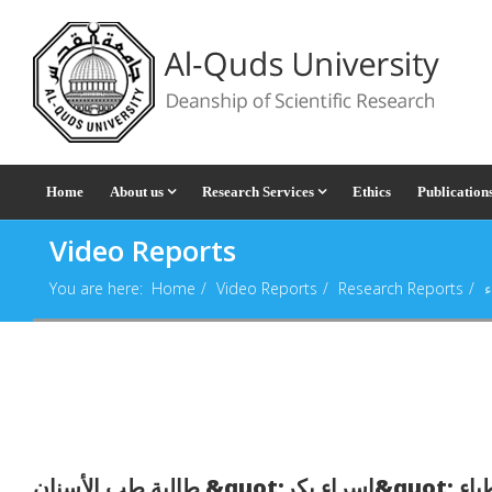
Home
About us
Research Services
Ethics
Publication
Video Reports
You are here:
Home
Video Reports
Research Reports