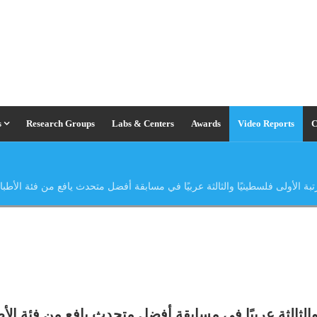
s
Research Groups
Labs & Centers
Awards
Video Reports
C